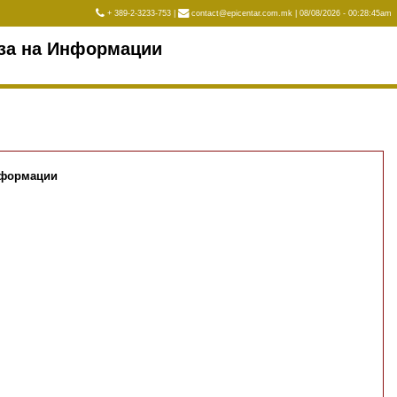
+ 389-2-3233-753 |
contact@epicentar.com.mk | 08/08/2026 - 00:28:45am
иза на Информации
нформации